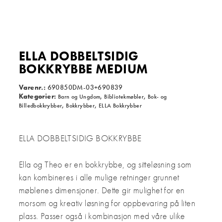
ELLA DOBBELTSIDIG
BOKKRYBBE MEDIUM
Varenr.:
690850DM-03+690839
Kategorier:
,
,
Barn og Ungdom
Bibliotekmøbler
Bok- og
,
,
Billedbokkrybber
Bokkrybber
ELLA Bokkrybber
ELLA DOBBELTSIDIG BOKKRYBBE
Ella og Theo er en bokkrybbe, og sitteløsning som
kan kombineres i alle mulige retninger grunnet
møblenes dimensjoner.
Dette gir mulighet for en
morsom og kreativ løsning for oppbevaring på liten
plass.
Passer også i kombinasjon med våre ulike