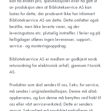
kan ha endret pris, spesifikasjoner eller ha gått ut
av produksjon uten at Bibliotekservice AS kan
lastes for dette, der produsent ikke har informert
Bibliotekservice AS om dette. Dette omfatter også
bestilte, men ikke leverte varer, og der
leveringsstans etc. plutselig inntreffer. I ferier og på
helligdager utføres ingen leveranser, support-,
service- og monteringsoppdrag.
Bibliotekservice AS er medlem av godkjent norsk
returordning for elektronisk avfall, gjennom Norsirk
AS.
Produkter som skal sendes til oss, f.eks. for service,
må sendes i originalemballasjen. Denne må altså
oppbevares, og kun denne må benyttes ved frakt til
oss eller vårt serviceverksted. Dette er senders
ansvar. Sekundært må produktet emballeres så