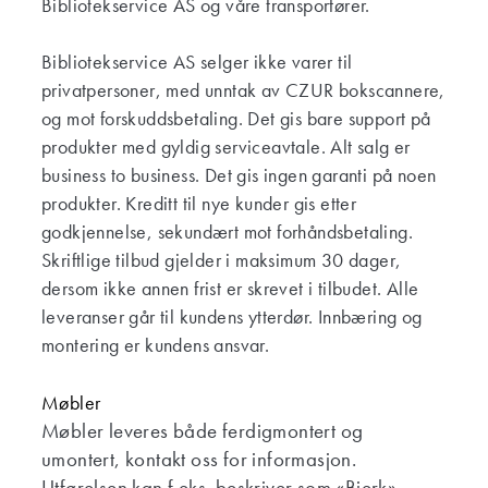
Bibliotekservice AS og våre transportører.
Bibliotekservice AS selger ikke varer til
privatpersoner, med unntak av CZUR bokscannere,
og mot forskuddsbetaling. Det gis bare support på
produkter med gyldig serviceavtale. Alt salg er
business to business. Det gis ingen garanti på noen
produkter. Kreditt til nye kunder gis etter
godkjennelse, sekundært mot forhåndsbetaling.
Skriftlige tilbud gjelder i maksimum 30 dager,
dersom ikke annen frist er skrevet i tilbudet. Alle
leveranser går til kundens ytterdør. Innbæring og
montering er kundens ansvar.
Møbler
Møbler leveres både ferdigmontert og
umontert, kontakt oss for informasjon.
Utførelsen kan f.eks. beskriver som «Bjerk».