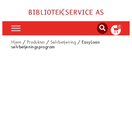
0
Hjem
/
Produkter
/
Selvbetjening
/ EasyLoan
selvbetjeningsprogram