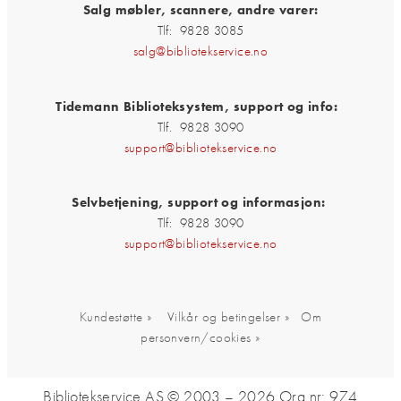
Salg møbler, scannere, andre varer:
Tlf: 9828 3085
salg@bibliotekservice.no
Tidemann Biblioteksystem, support og info:
Tlf. 9828 3090
support@bibliotekservice.no
Selvbetjening, support og informasjon:
Tlf: 9828 3090
support@bibliotekservice.no
Kundestøtte »
Vilkår og betingelser »
Om
personvern/cookies »
Bibliotekservice AS © 2003 – 2026
Org.nr: 974