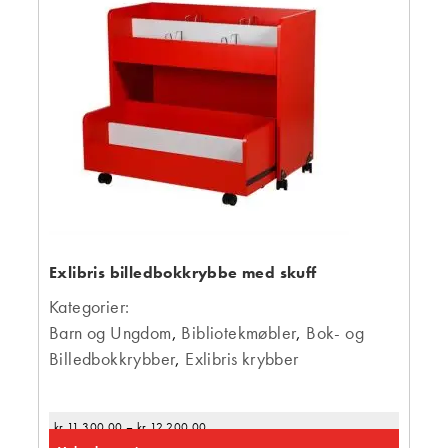
Exlibris billedbokkrybbe med skuff
Kategorier:
Barn og Ungdom
,
Bibliotekmøbler
,
Bok- og
Billedbokkrybber
,
Exlibris krybber
kr
11 300,00
–
kr
12 200,00