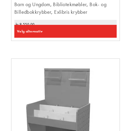
Barn og Ungdom
,
Bibliotekmøbler
,
Bok- og
Billedbokkrybber
,
Exlibris krybber
kr
9 550,00
Velg alternativ