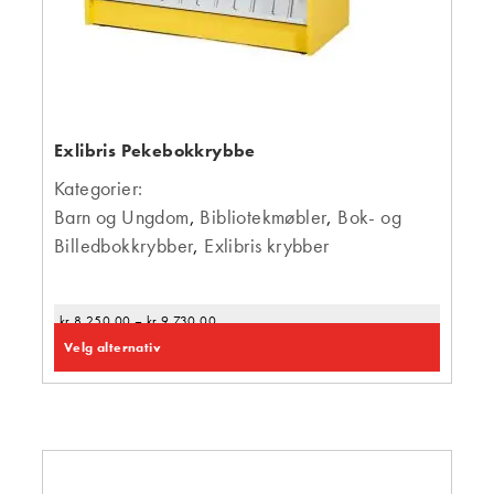
Exlibris Pekebokkrybbe
Kategorier:
Barn og Ungdom
,
Bibliotekmøbler
,
Bok- og
Billedbokkrybber
,
Exlibris krybber
kr
8 250,00
–
kr
9 730,00
Velg alternativ