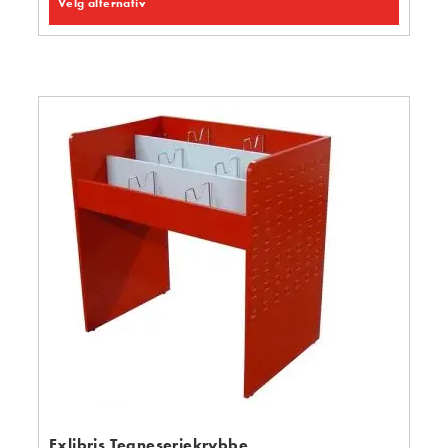
Velg alternativ
Exlibris Tegneseriekrybbe