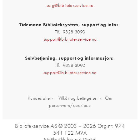
salg@bibliotekservice.no
Tidemann Biblioteksystem, support og info:
Tlf. 9828 3090
support@bibliotekservice.no
Selvbetjening, support og informasjon:
Tlf: 9828 3090
support@bibliotekservice.no
Kundestøtte »
Vilkår og betingelser »
Om
personvern/cookies »
Bibliotekservice AS © 2003 – 2026
Org.nr: 974
541 122 MVA
Nettbutikk fra Flyt Digital