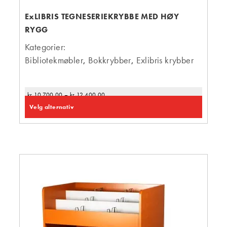
ExLIBRIS TEGNESERIEKRYBBE MED HØY
RYGG
Kategorier:
Bibliotekmøbler
,
Bokkrybber
,
Exlibris krybber
kr
10 700,00
–
kr
12 400,00
Velg alternativ