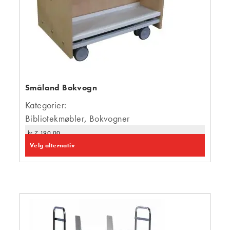
Småland Bokvogn
Kategorier:
Bibliotekmøbler
,
Bokvogner
kr
7 190,00
Velg alternativ