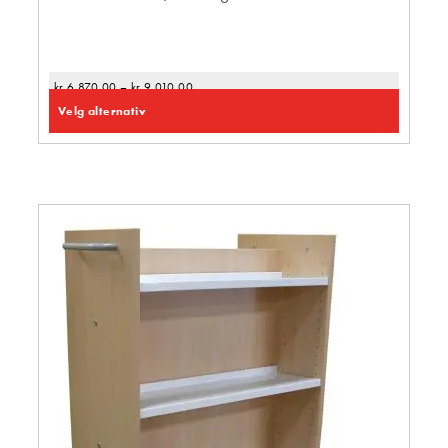
kr
6 870,00
–
kr
9 010,00
Velg alternativ