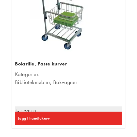
Boktrille, Faste kurver
Kategorier:
Bibliotekmøbler
,
Bokvogner
kr
3 970,00
Legg i handlekurv