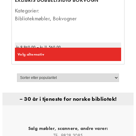
EXLIBRIS DOBBELTSIDIG BOKVOGN
Kategorier:
Bibliotekmøbler
,
Bokvogner
kr
9 940,00
–
kr
11 560,00
Velg alternativ
– 30 år i tjeneste for norske bibliotek!
Salg møbler, scannere, andre varer:
Tlf: 9828 3085