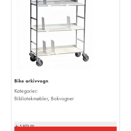
Bike arkivvogn
Kategorier:
Bibliotekmøbler
,
Bokvogner
kr
5 970,00