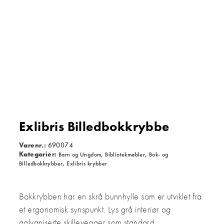
Exlibris Billedbokkrybbe
Varenr.:
690074
Kategorier:
,
,
Barn og Ungdom
Bibliotekmøbler
Bok- og
,
Billedbokkrybber
Exlibris krybber
Bokkrybben har en skrå bunnhylle som er utviklet fra
et ergonomisk synspunkt. Lys grå interiør og
galvaniserte skillevegger som standard.