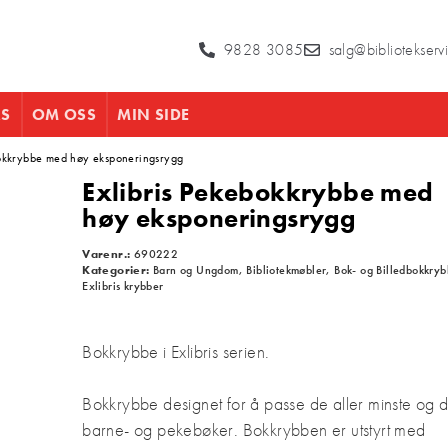
9828 3085
salg@bibliotekserv
RS
OM OSS
MIN SIDE
okkrybbe med høy eksponeringsrygg
Exlibris Pekebokkrybbe med
høy eksponeringsrygg
Varenr.:
690222
Kategorier:
Barn og Ungdom
,
Bibliotekmøbler
,
Bok- og Billedbokkryb
Exlibris krybber
Bokkrybbe i Exlibris serien.
Bokkrybbe
designet for å passe de aller minste og 
barne- og pekebøker.
Bokkrybben er utstyrt med