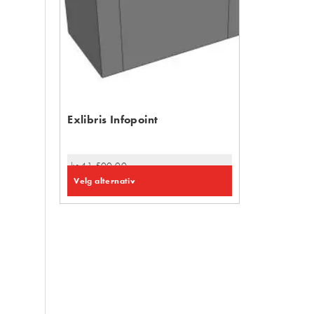
Exlibris Infopoint
kr
41 500,00
Velg alternativ