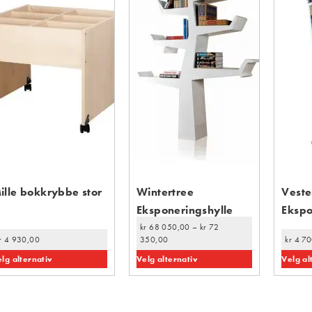
ille bokkrybbe stor
Wintertree
Veste
Eksponeringshylle
Ekspo
kr
68 050,00
–
kr
72
r
4 930,00
350,00
kr
4 70
lg alternativ
Velg alternativ
Velg al