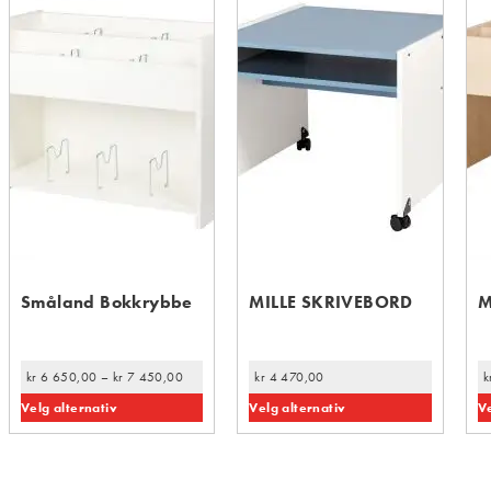
Småland Bokkrybbe
MILLE SKRIVEBORD
M
kr
6 650,00
–
kr
7 450,00
kr
4 470,00
k
Velg alternativ
Velg alternativ
Ve