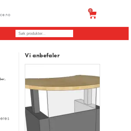
0
ice.no
Vi anbefaler
ber
,
deres