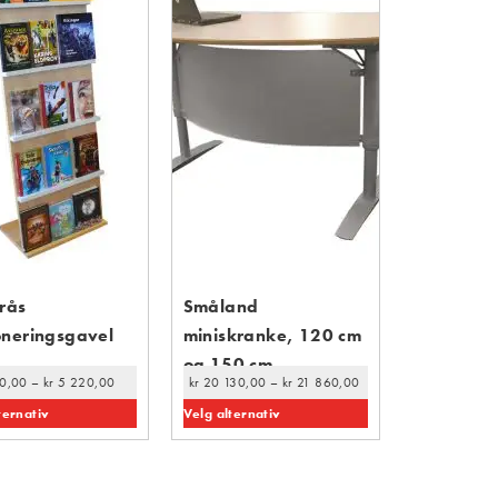
rås
Småland
neringsgavel
miniskranke, 120 cm
og 150 cm
0,00
–
kr
5 220,00
kr
20 130,00
–
kr
21 860,00
ternativ
Velg alternativ