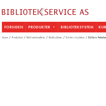
FORSIDEN
PRODUKTER
BIBLIOTEKSYSTEM
KU
Hjem
/
Produkter
/
Bibliotekmøbler
/
Bokkrybber
/
Exlibris krybber
/ Exlibris Pekeb