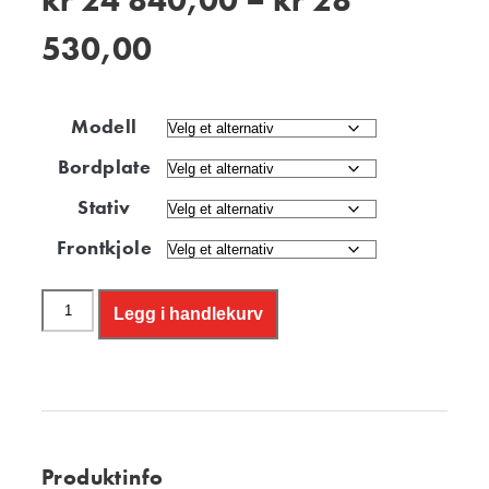
kr
24 840,00
–
kr
28
530,00
Modell
Bordplate
Stativ
Frontkjole
Legg i handlekurv
Produktinfo