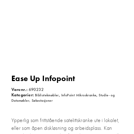
Ease Up Infopoint
Varenr.:
690232
Kategorier:
,
,
Bibliotekmøbler
InfoPoint Mikroskranke
Studie- og
Datamøbler, Søkestasjoner
Ypperlig som frittstående satelittskranke ute i lokalet,
eller som åpen diskløsning og arbeidsplass.
Kan