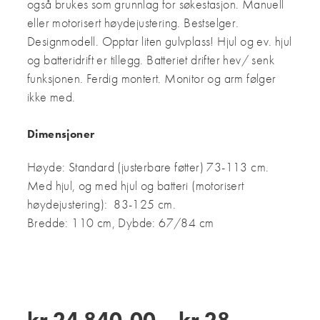
også brukes som grunnlag for søkestasjon. Manuell
eller m
otorisert høydejustering.
Bestselger.
Designmodell.
Opptar liten gulvplass!
Hjul og ev.
hjul
og batteridrift er tillegg.
Batteriet drifter hev/ senk
funksjonen.
Ferdig montert.
Monitor og arm følger
ikke med.
Dimensjoner
Høyde: Standard (justerbare føtter) 73-113 cm.
Med hjul, og med hjul og batteri (motorisert
høydejustering): 83-125 cm.
Bredde: 110 cm, Dybde: 67/84 cm