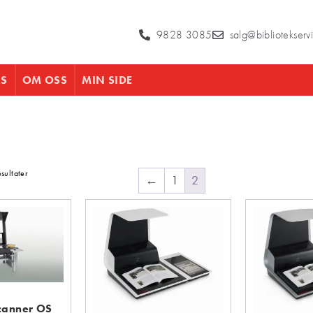
9828 3085
salg@bibliotekserv
RS
OM OSS
MIN SIDE
sultater
←
1
2
canner OS