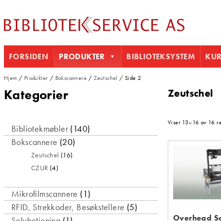
FORSIDEN
PRODUKTER
BIBLIOTEKSYSTEM
KU
Hjem
/
Produkter
/
Bokscannere
/
Zeutschel
/ Side 2
Kategorier
Zeutschel
Viser 13–16 av 16 re
Bibliotekmøbler
(140)
Bokscannere
(20)
Zeutschel
(16)
CZUR
(4)
Mikrofilmscannere
(1)
RFID, Strekkoder, Besøkstellere
(5)
Overhead S
Selvbetjening
(1)