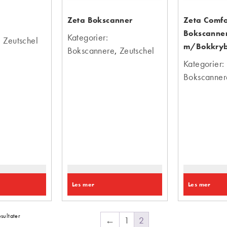
Zeta Bokscanner
Zeta Comfo
Bokscanne
Kategorier:
,
Zeutschel
m/Bokkry
Bokscannere
,
Zeutschel
Kategorier:
Bokscanner
Les mer
Les mer
sultater
←
1
2