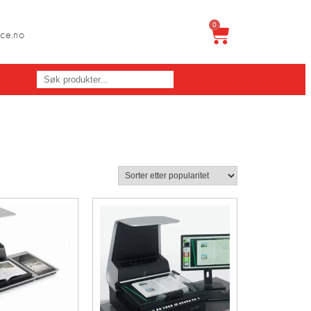
0
ice.no