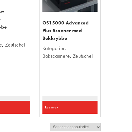
rt
r
OS15000 Advanced
bbe
Plus Scanner med
Bokkrybbe
e
,
Zeutschel
Kategorier:
Bokscannere
,
Zeutschel
Les mer