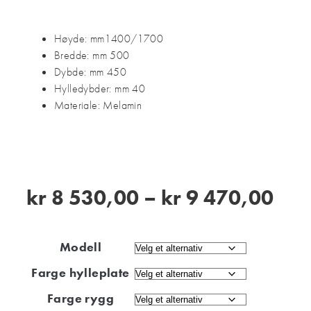
Høyde: mm
1400/1700
Bredde: mm
500
Dybde: mm
450
Hylledybder: mm
40
Materiale:
Melamin
kr
8 530,00
–
kr
9 470,00
Modell
Farge hylleplate
Farge rygg