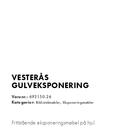
VESTERÅS
GULVEKSPONERING
Varenr.:
693150-26
Kategorier:
,
Bibliotekmøbler
Eksponeringsmøbler
Frittstående eksponeringsmøbel på hjul.